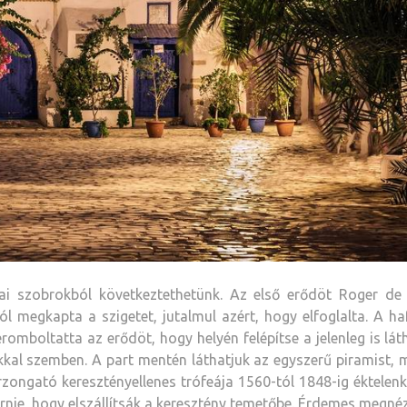
ai szobrokból következtethetünk. Az első erődöt Roger de 
ól megkapta a szigetet, jutalmul azért, hogy elfoglalta. A ha
eromboltatta az erődöt, hogy helyén felépítse a jelenleg is lát
kal szemben. A part mentén láthatjuk az egyszerű piramist, 
zongató keresztényellenes trófeája 1560-tól 1848-ig éktelen
elérnie, hogy elszállítsák a keresztény temetőbe. Érdemes megn