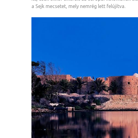
a Sejk mecsetet, mely nemrég lett felújítva.