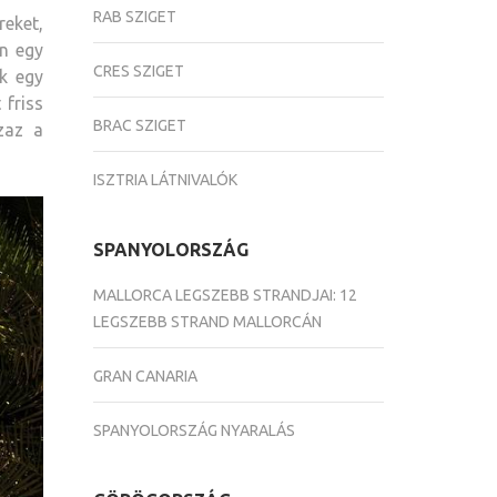
RAB SZIGET
eket,
én egy
CRES SZIGET
ak egy
friss
BRAC SZIGET
zaz a
ISZTRIA LÁTNIVALÓK
SPANYOLORSZÁG
MALLORCA LEGSZEBB STRANDJAI: 12
LEGSZEBB STRAND MALLORCÁN
GRAN CANARIA
SPANYOLORSZÁG NYARALÁS