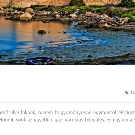
TU
ömörülve laknak, hanem hagyományosan egymástól elszigete
Houmt Souk az egyetlen igazi városias település, és egyben a 