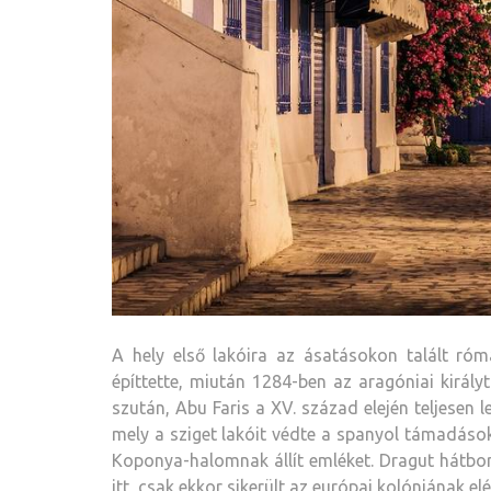
A hely első lakóira az ásatásokon talált róm
építtette, miután 1284-ben az aragóniai királyt
szután, Abu Faris a XV. század elején teljesen l
mely a sziget lakóit védte a spanyol támadások
Koponya-halomnak állít emléket. Dragut hátbor
itt, csak ekkor sikerült az európai kolóniának 