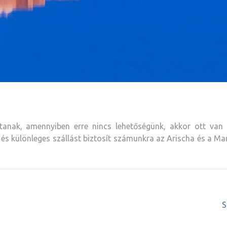
jtanak, amennyiben erre nincs lehetőségünk, akkor ott van 
ó és különleges szállást biztosít számunkra az Arischa és a Ma
S