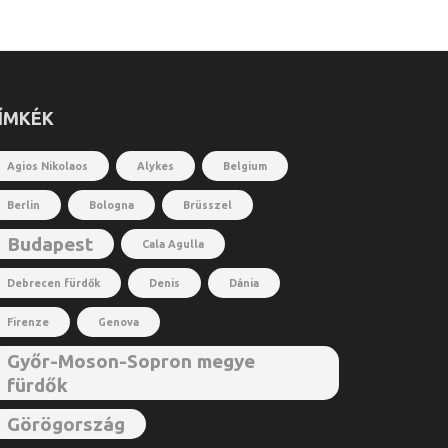
ÍMKÉK
Agios Nikolaos
Alykes
Belgium
Berlin
Bologna
Brüsszel
Budapest
Cala Agulla
Debrecen fürdők
Denis
Dánia
Firenze
Genova
Győr-Moson-Sopron megye
fürdők
Görögország