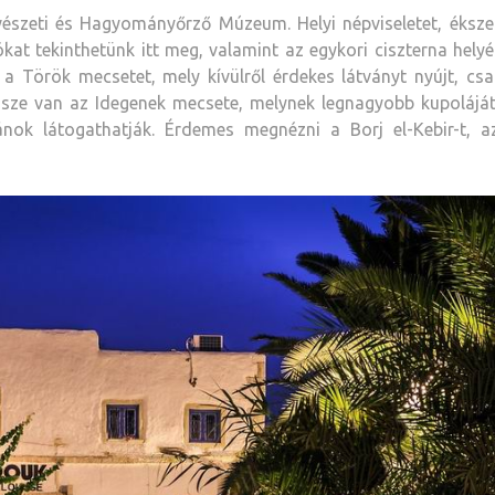
vészeti és Hagyományőrző Múzeum. Helyi népviseletet, ékszer
kat tekinthetünk itt meg, valamint az egykori ciszterna hely
a Török mecsetet, mely kívülről érdekes látványt nyújt, cs
ssze van az Idegenek mecsete, melynek legnagyobb kupoláját 
nok látogathatják. Érdemes megnézni a Borj el-Kebir-t, a