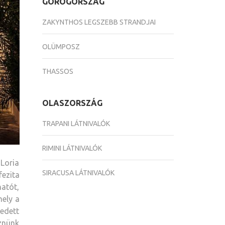
GÖRÖGORSZÁG
ZAKYNTHOS LEGSZEBB STRANDJAI
OLÜMPOSZ
THASSOS
OLASZORSZÁG
TRAPANI LÁTNIVALÓK
RIMINI LÁTNIVALÓK
Loria
SIRACUSA LÁTNIVALÓK
fezita
hatót,
mely a
kedett
éznünk