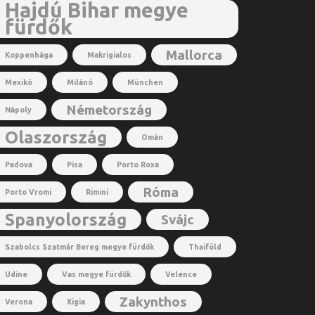
Hajdú Bihar megye
fürdők
Mallorca
Koppenhága
Makrigialos
Mexikó
Milánó
München
Németország
Nápoly
Olaszország
Omán
Padova
Pisa
Porto Roxa
Róma
Porto Vromi
Rimini
Spanyolország
Svájc
Szabolcs Szatmár Bereg megye fürdők
Thaiföld
Udine
Vas megye fürdők
Velence
Zakynthos
Verona
Xigia