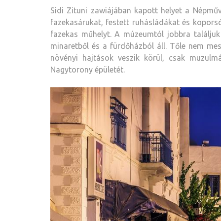
Sidi Zituni zawiájában kapott helyet a Népmű
fazekasárukat, festett ruhásládákat és koporsó
fazekas műhelyt. A múzeumtól jobbra találjuk 
minaretből és a fürdőházból áll. Tőle nem me
növényi hajtások veszik körül, csak muzulmá
Nagytorony épületét.