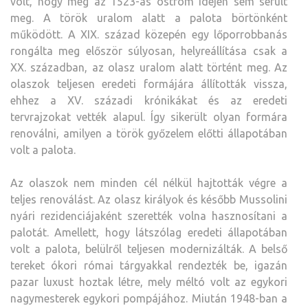
volt, hogy még az 1523-as ostrom idején sem sérült
meg. A török uralom alatt a palota börtönként
működött. A XIX. század közepén egy lőporrobbanás
rongálta meg először súlyosan, helyreállítása csak a
XX. században, az olasz uralom alatt történt meg. Az
olaszok teljesen eredeti formájára állították vissza,
ehhez a XV. századi krónikákat és az eredeti
tervrajzokat vették alapul. Így sikerült olyan formára
renoválni, amilyen a török győzelem előtti állapotában
volt a palota.
Az olaszok nem minden cél nélkül hajtották végre a
teljes renoválást. Az olasz királyok és később Mussolini
nyári rezidenciájaként szerették volna hasznosítani a
palotát. Amellett, hogy látszólag eredeti állapotában
volt a palota, belülről teljesen modernizálták. A belső
tereket ókori római tárgyakkal rendezték be, igazán
pazar luxust hoztak létre, mely méltó volt az egykori
nagymesterek egykori pompájához. Miután 1948-ban a