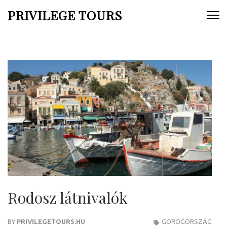
Skip
PRIVILEGE TOURS
to
content
(Press
Enter)
Rodosz látnivalók
BY
PRIVILEGETOURS.HU
GÖRÖGORSZÁG