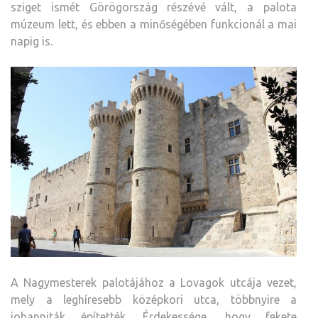
sziget ismét Görögország részévé vált, a palota
múzeum lett, és ebben a minőségében funkcionál a mai
napig is.
A Nagymesterek palotájához a Lovagok utcája vezet,
mely a leghíresebb középkori utca, többnyire a
johanniták építették. Érdekessége, hogy fekete