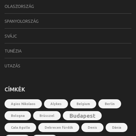
OLASZORSZÁG
SPANYOLORSZÁG
SVÁJC
TUNÉZIA
UTAZÁS
CÍMKÉK
Agios Nikolaos
Alykes
Belgium
Berlin
Budapest
Bologna
Brüsszel
Cala Agulla
Debrecen fürdők
Denis
Dánia