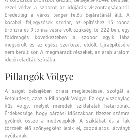
A kolosszus bronzból készült, belsejébe kövek kerültek,
ezzel védve a szobrot az időjárás viszontagságaitól.
Eredetileg a város tenger felőli bejáratánál állt. A
korabeli feljegyzések szerint, az építéshez 15 tonna
bronzra és 9 tonna vasra volt szükség. I.e. 222-ben, egy
földrengés következtében a szobor egyik lába
megsérült és az egész szerkezet eldőlt. Újraépítésére
nem került sor. A megmaradt részeket, az arab uralom
idején eladták Szíriába.
Pillangók Völgye
A sziget belsejében óriási meglepetéssel szolgál a
Petaludesz, azaz a Pillangók Völgye. Ez egy viszonylag
hűs völgy, melyet meredek sziklafalak határolnak.
Érdekessége, hogy párzási időszakban tízezer számra
gyűlnek össze a medvelepkék. A sziklákat és a fák
törzseit élő szőnyegként lepik el, csodálatos látványt
nyújtanak.