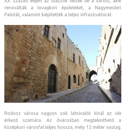
XX. század elején az olaszok vették be a várost, akik
renoválták a lovagkori épületeket, a Nagymesteri
Palotát, valamint kiépítették a teljes infrastruktúrát.
Rodosz városa nagyon sok látnivalót kínál az ide
érkező számára. Az óvárosban megtekinthető a
középkori városfal teljes hossza, mely 12 méter vastag.