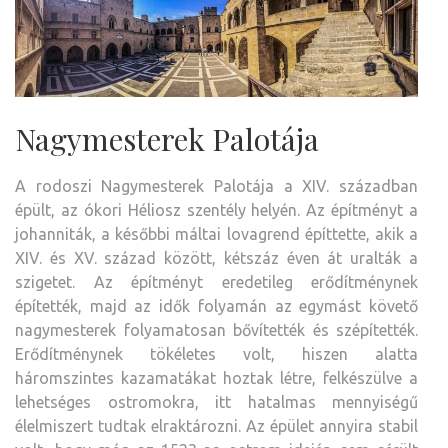
Nagymesterek Palotája
A rodoszi Nagymesterek Palotája a XIV. században
épült, az ókori Héliosz szentély helyén. Az építményt a
johanniták, a későbbi máltai lovagrend építtette, akik a
XIV. és XV. század között, kétszáz éven át uralták a
szigetet. Az építményt eredetileg erődítménynek
építették, majd az idők folyamán az egymást követő
nagymesterek folyamatosan bővítették és szépítették.
Erődítménynek tökéletes volt, hiszen alatta
háromszintes kazamatákat hoztak létre, felkészülve a
lehetséges ostromokra, itt hatalmas mennyiségű
élelmiszert tudtak elraktározni. Az épület annyira stabil