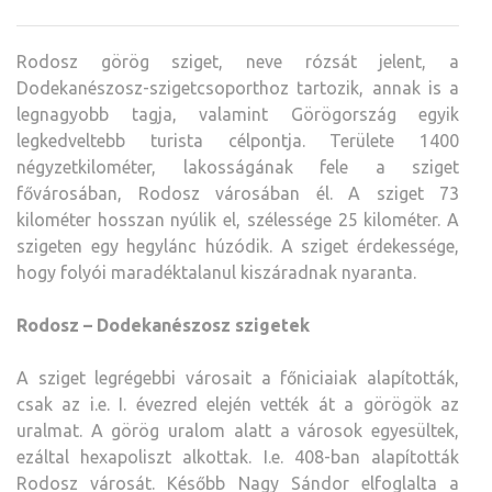
Rodosz görög sziget, neve rózsát jelent, a
Dodekanészosz-szigetcsoporthoz tartozik, annak is a
legnagyobb tagja, valamint Görögország egyik
legkedveltebb turista célpontja. Területe 1400
négyzetkilométer, lakosságának fele a sziget
fővárosában, Rodosz városában él. A sziget 73
kilométer hosszan nyúlik el, szélessége 25 kilométer. A
szigeten egy hegylánc húzódik. A sziget érdekessége,
hogy folyói maradéktalanul kiszáradnak nyaranta.
Rodosz – Dodekanészosz szigetek
A sziget legrégebbi városait a főniciaiak alapították,
csak az i.e. I. évezred elején vették át a görögök az
uralmat. A görög uralom alatt a városok egyesültek,
ezáltal hexapoliszt alkottak. I.e. 408-ban alapították
Rodosz városát. Később Nagy Sándor elfoglalta a