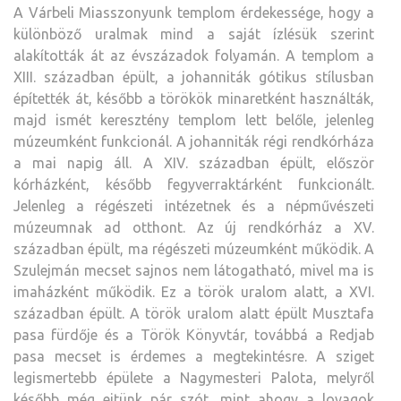
A Várbeli Miasszonyunk templom érdekessége, hogy a
különböző uralmak mind a saját ízlésük szerint
alakították át az évszázadok folyamán. A templom a
XIII. században épült, a johanniták gótikus stílusban
építették át, később a törökök minaretként használták,
majd ismét keresztény templom lett belőle, jelenleg
múzeumként funkcionál. A johanniták régi rendkórháza
a mai napig áll. A XIV. században épült, először
kórházként, később fegyverraktárként funkcionált.
Jelenleg a régészeti intézetnek és a népművészeti
múzeumnak ad otthont. Az új rendkórház a XV.
században épült, ma régészeti múzeumként működik. A
Szulejmán mecset sajnos nem látogatható, mivel ma is
imaházként működik. Ez a török uralom alatt, a XVI.
században épült. A török uralom alatt épült Musztafa
pasa fürdője és a Török Könyvtár, továbbá a Redjab
pasa mecset is érdemes a megtekintésre. A sziget
legismertebb épülete a Nagymesteri Palota, melyről
később még ejtünk pár szót, mint ahogy a lovagok