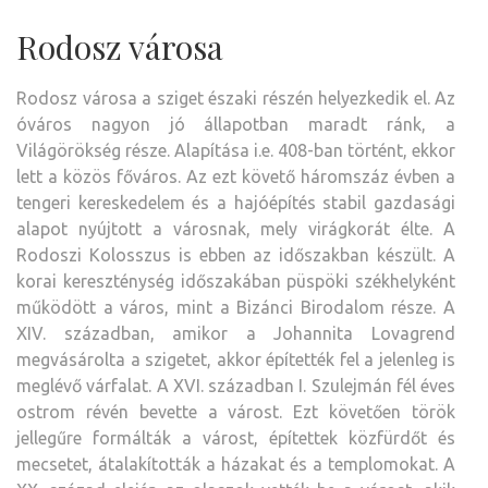
Rodosz városa
Rodosz városa a sziget északi részén helyezkedik el. Az
óváros nagyon jó állapotban maradt ránk, a
Világörökség része. Alapítása i.e. 408-ban történt, ekkor
lett a közös főváros. Az ezt követő háromszáz évben a
tengeri kereskedelem és a hajóépítés stabil gazdasági
alapot nyújtott a városnak, mely virágkorát élte. A
Rodoszi Kolosszus is ebben az időszakban készült. A
korai kereszténység időszakában püspöki székhelyként
működött a város, mint a Bizánci Birodalom része. A
XIV. században, amikor a Johannita Lovagrend
megvásárolta a szigetet, akkor építették fel a jelenleg is
meglévő várfalat. A XVI. században I. Szulejmán fél éves
ostrom révén bevette a várost. Ezt követően török
jellegűre formálták a várost, építettek közfürdőt és
mecsetet, átalakították a házakat és a templomokat. A