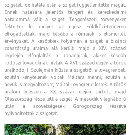
szigetet, de halála után a sziget függetlenítette magát.
Ennek hatására jelentős tengeri és kereskedelmi
hatalommá vált a sziget. Tengerészeti törvényeket
fektettek le, melyet az egész Földközi-tengeren
elfogadtattak, majd később a rómaiak is elismerték
érvényüket. A későbbiek folyamán a sziget a bizánci
császárság uralma alá került, majd a XIV. század
legelején elfoglalták a Johanniták, akiket később
rodoszi lovagoknak hívtak. A XVI. század elején a török
uralkodó, I. Szulejmán kiűzte a szigetről a lovagrendet,
ezután kénytelenek voltak Máltára menni, ezután a
nevük is megváltozott, Máltai Lovagrend lettek. A török
uralom egészen a XX. század elejéig tartott, majd
Olaszország része lett a sziget. A második világháború
után a szövetségesek Görögország részévé
nyilvánították a szigetet.