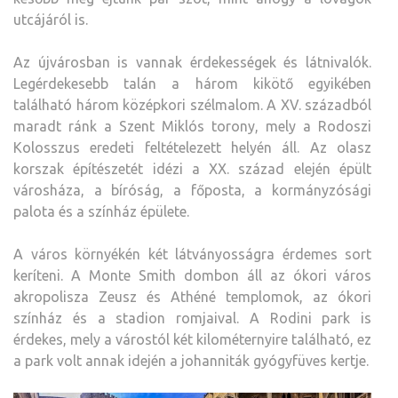
utcájáról is.
Az újvárosban is vannak érdekességek és látnivalók.
Legérdekesebb talán a három kikötő egyikében
található három középkori szélmalom. A XV. századból
maradt ránk a Szent Miklós torony, mely a Rodoszi
Kolosszus eredeti feltételezett helyén áll. Az olasz
korszak építészetét idézi a XX. század elején épült
városháza, a bíróság, a főposta, a kormányzósági
palota és a színház épülete.
A város környékén két látványosságra érdemes sort
keríteni. A Monte Smith dombon áll az ókori város
akropolisza Zeusz és Athéné templomok, az ókori
színház és a stadion romjaival. A Rodini park is
érdekes, mely a várostól két kilométernyire található, ez
a park volt annak idején a johanniták gyógyfüves kertje.