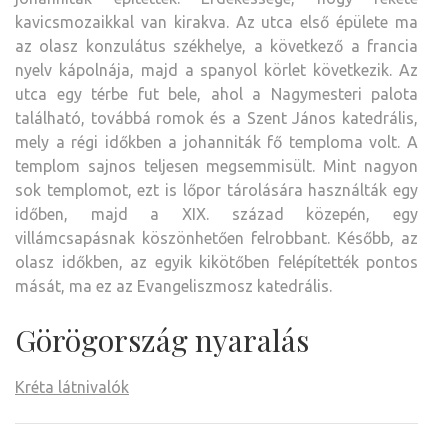
kavicsmozaikkal van kirakva. Az utca első épülete ma
az olasz konzulátus székhelye, a következő a francia
nyelv kápolnája, majd a spanyol körlet következik. Az
utca egy térbe fut bele, ahol a Nagymesteri palota
található, továbbá romok és a Szent János katedrális,
mely a régi időkben a johanniták fő temploma volt. A
templom sajnos teljesen megsemmisült. Mint nagyon
sok templomot, ezt is lőpor tárolására használták egy
időben, majd a XIX. század közepén, egy
villámcsapásnak köszönhetően felrobbant. Később, az
olasz időkben, az egyik kikötőben felépítették pontos
mását, ma ez az Evangeliszmosz katedrális.
Görögország nyaralás
Kréta látnivalók