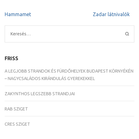
Bejegyzés
Hammamet
Zadar látnivalók
navigáció
Keresés:
FRISS
A LEGJOBB STRANDOK ÉS FÜRDŐHELYEK BUDAPEST KÖRNYÉKÉN
– NAGYCSALÁDOS KIRÁNDULÁS GYEREKEKKEL
ZAKYNTHOS LEGSZEBB STRANDJAI
RAB SZIGET
CRES SZIGET