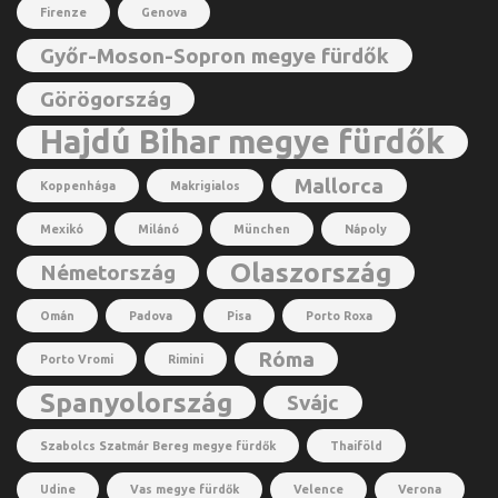
Firenze
Genova
Győr-Moson-Sopron megye fürdők
Görögország
Hajdú Bihar megye fürdők
Mallorca
Koppenhága
Makrigialos
Mexikó
Milánó
München
Nápoly
Olaszország
Németország
Omán
Padova
Pisa
Porto Roxa
Róma
Porto Vromi
Rimini
Spanyolország
Svájc
Szabolcs Szatmár Bereg megye fürdők
Thaiföld
Udine
Vas megye fürdők
Velence
Verona