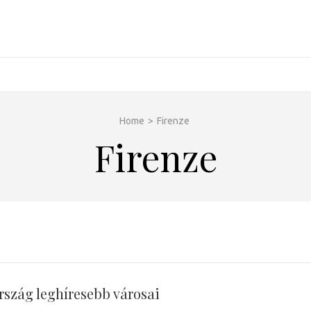
Home
>
Firenze
Firenze
rszág leghíresebb városai