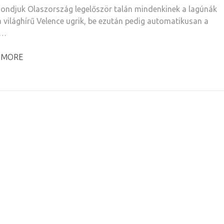
ondjuk Olaszország legelőször talán mindenkinek a lagúnák
a világhírű Velence ugrik, be ezután pedig automatikusan a
 …
 MORE