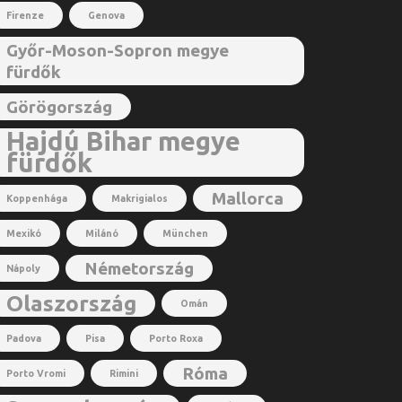
Firenze
Genova
Győr-Moson-Sopron megye
fürdők
Görögország
Hajdú Bihar megye
fürdők
Mallorca
Koppenhága
Makrigialos
Mexikó
Milánó
München
Németország
Nápoly
Olaszország
Omán
Padova
Pisa
Porto Roxa
Róma
Porto Vromi
Rimini