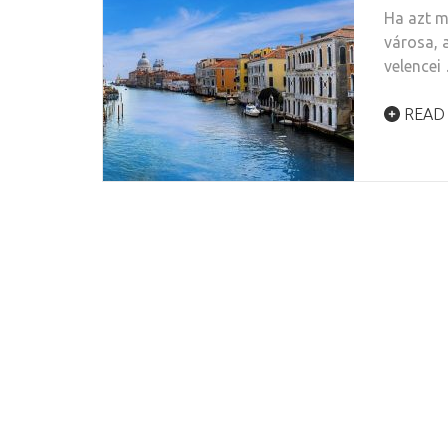
Ha azt m
városa, 
velencei
READ