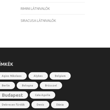
RIMINI LÁTNIVALÓK
SIRACUSA LÁTNIVALÓK
ÍMKÉK
Agios Nikolaos
Alykes
Belgium
Berlin
Bologna
Brüsszel
Budapest
Cala Agulla
Debrecen fürdők
Denis
Dánia