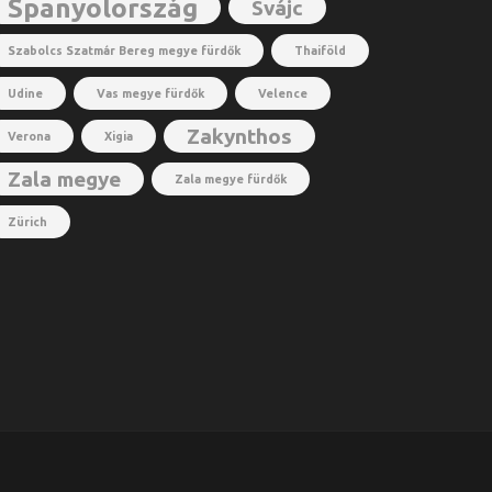
Spanyolország
Svájc
Szabolcs Szatmár Bereg megye fürdők
Thaiföld
Udine
Vas megye fürdők
Velence
Zakynthos
Verona
Xigia
Zala megye
Zala megye fürdők
Zürich