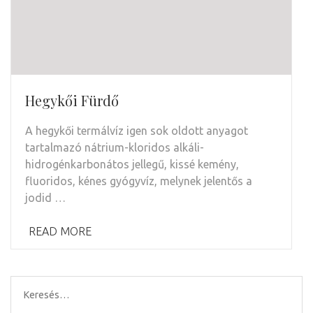
Hegykői Fürdő
A hegykői termálvíz igen sok oldott anyagot
tartalmazó nátrium-kloridos alkáli-
hidrogénkarbonátos jellegű, kissé kemény,
fluoridos, kénes gyógyvíz, melynek jelentős a
jodid …
READ MORE
Keresés: