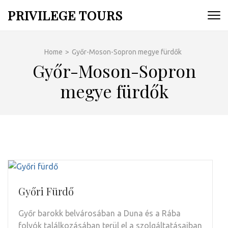
Skip
PRIVILEGE TOURS
to
content
(Press
Home
>
Győr-Moson-Sopron megye fürdők
Enter)
Győr-Moson-Sopron
megye fürdők
Győri Fürdő
Győr barokk belvárosában a Duna és a Rába
folyók találkozásában terül el a szolgáltatásaiban