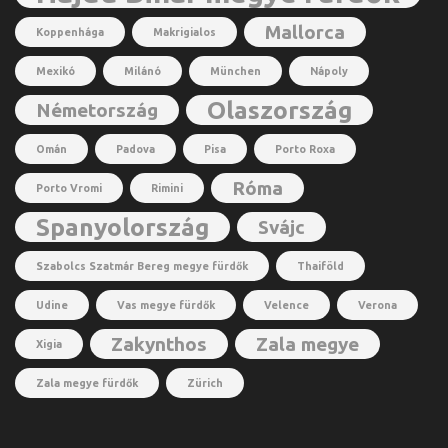
Mallorca
Koppenhága
Makrigialos
Mexikó
Milánó
München
Nápoly
Olaszország
Németország
Omán
Padova
Pisa
Porto Roxa
Róma
Porto Vromi
Rimini
Spanyolország
Svájc
Szabolcs Szatmár Bereg megye fürdők
Thaiföld
Udine
Vas megye fürdők
Velence
Verona
Zakynthos
Zala megye
Xigia
Zala megye fürdők
Zürich