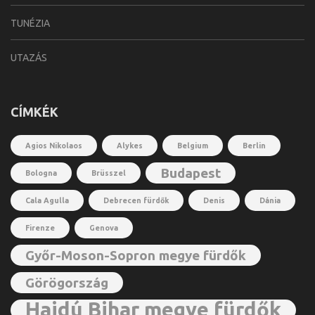
TUNÉZIA
UTAZÁS
CÍMKÉK
Agios Nikolaos
Alykes
Belgium
Berlin
Budapest
Bologna
Brüsszel
Cala Agulla
Debrecen fürdők
Denis
Dánia
Firenze
Genova
Győr-Moson-Sopron megye fürdők
Görögország
Hajdú Bihar megye fürdők