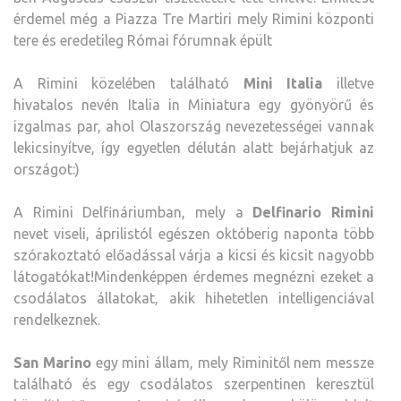
érdemel még a Piazza Tre Martiri mely Rimini központi
tere és eredetileg Római fórumnak épült
A Rimini közelében található
Mini Italia
illetve
hivatalos nevén Italia in Miniatura egy gyönyörű és
izgalmas par, ahol Olaszország nevezetességei vannak
lekicsinyítve, így egyetlen délután alatt bejárhatjuk az
országot:)
A Rimini Delfináriumban, mely a
Delfinario Rimini
nevet viseli, áprilistól egészen októberig naponta több
szórakoztató előadással várja a kicsi és kicsit nagyobb
látogatókat!Mindenképpen érdemes megnézni ezeket a
csodálatos állatokat, akik hihetetlen intelligenciával
rendelkeznek.
San Marino
egy mini állam, mely Riminitől nem messze
található és egy csodálatos szerpentinen keresztül