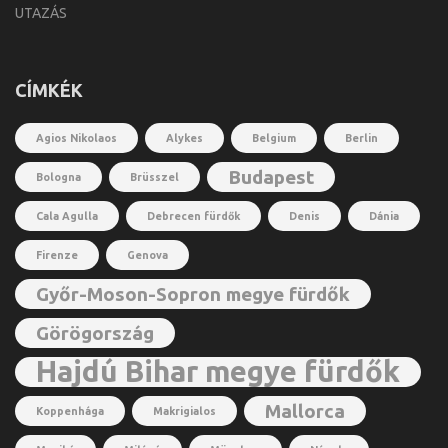
UTAZÁS
CÍMKÉK
Agios Nikolaos
Alykes
Belgium
Berlin
Budapest
Bologna
Brüsszel
Cala Agulla
Debrecen fürdők
Denis
Dánia
Firenze
Genova
Győr-Moson-Sopron megye fürdők
Görögország
Hajdú Bihar megye fürdők
Mallorca
Koppenhága
Makrigialos