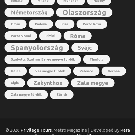
Mexikó
Milánó
München
Nápoly
Olaszország
Németország
Omán
Padova
Pisa
Porto Roxa
Róma
Porto Vromi
Rimini
Spanyolország
Svájc
Szabolcs Szatmár Bereg megye fürdők
Thaiföld
Udine
Vas megye fürdők
Velence
Verona
Zakynthos
Zala megye
Xigia
Zala megye fürdők
Zürich
© 2026
Privilege Tours
. Metro Magazine | Developed By
Rara