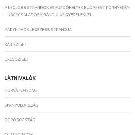
A LEGJOBB STRANDOK ÉS FÜRDŐHELYEK BUDAPEST KÖRNYÉKÉN
– NAGYCSALÁDOS KIRÁNDULÁS GYEREKEKKEL
ZAKYNTHOS LEGSZEBB STRANDJAI
RAB SZIGET
CRES SZIGET
LÁTNIVALÓK
HORVÁTORSZÁG
SPANYOLORSZÁG
GÖRÖGORSZÁG
OLASZORSZÁG