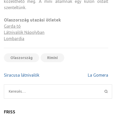
közelíthető meg. A mini államnak egy külön oldalt
szenteltünk.
Olaszország utazási ötletek
Garda tó
Látnivalók Nápolyban
Lombardia
Olaszország
Rimini
Bejegyzés
Siracusa látnivalók
La Gomera
navigáció
Keresés:
FRISS