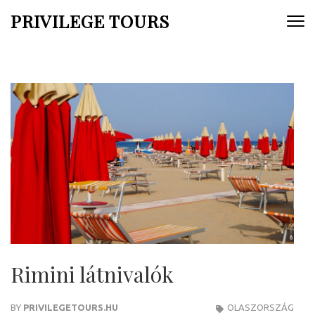
Skip
PRIVILEGE TOURS
to
content
(Press
Enter)
Rimini látnivalók
BY
PRIVILEGETOURS.HU
OLASZORSZÁG