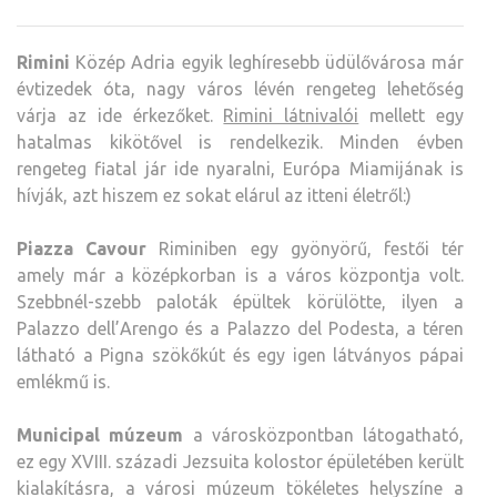
Rimini
Közép Adria egyik leghíresebb üdülővárosa már
évtizedek óta, nagy város lévén rengeteg lehetőség
várja az ide érkezőket.
Rimini látnivalói
mellett egy
hatalmas kikötővel is rendelkezik.
Minden évben
rengeteg fiatal jár ide nyaralni, Európa Miamijának is
hívják, azt hiszem ez sokat elárul az itteni életről:)
Piazza Cavour
Riminiben egy gyönyörű, festői tér
amely már a középkorban is a város központja volt.
Szebbnél-szebb paloták épültek körülötte, ilyen a
Palazzo dell’Arengo és a Palazzo del Podesta, a téren
látható a Pigna szökőkút és egy igen látványos pápai
emlékmű is.
Municipal múzeum
a városközpontban látogatható,
ez egy XVIII. századi Jezsuita kolostor épületében került
kialakításra, a városi múzeum tökéletes helyszíne a