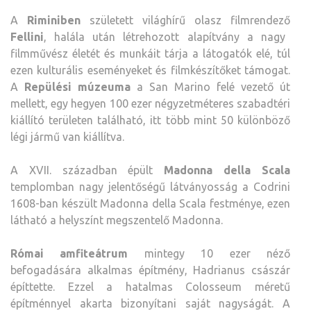
A
Riminiben
született világhírű olasz filmrendező
Fellini
, halála után létrehozott alapítvány a nagy
filmművész életét és munkáit tárja a látogatók elé, túl
ezen kulturális eseményeket és filmkészítőket támogat.
A
Repülési múzeuma
a San Marino felé vezető út
mellett, egy hegyen 100 ezer négyzetméteres szabadtéri
kiállító területen található, itt több mint 50 különböző
légi jármű van kiállítva.
A XVII. században épült
Madonna della Scala
templomban nagy jelentőségű látványosság a Codrini
1608-ban készült Madonna della Scala festménye, ezen
látható a helyszínt megszentelő Madonna.
Római amfiteátrum
mintegy 10 ezer néző
befogadására alkalmas építmény, Hadrianus császár
építtette. Ezzel a hatalmas Colosseum méretű
építménnyel akarta bizonyítani saját nagyságát. A