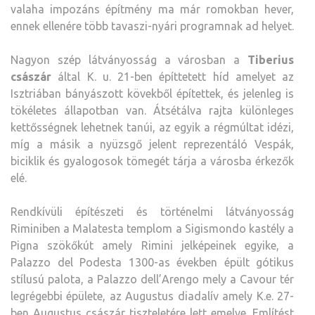
valaha impozáns építmény ma már romokban hever,
ennek ellenére több tavaszi-nyári programnak ad helyet.
Nagyon szép látványosság a városban a
Tiberius
császár
által K. u. 21-ben építtetett híd amelyet az
Isztriában bányászott kövekből építettek, és jelenleg is
tökéletes állapotban van. Átsétálva rajta különleges
kettősségnek lehetnek tanúi, az egyik a régmúltat idézi,
míg a másik a nyüzsgő jelent reprezentáló Vespák,
biciklik és gyalogosok tömegét tárja a városba érkezők
elé.
Rendkívüli építészeti és történelmi látványosság
Riminiben a Malatesta templom a Sigismondo kastély a
Pigna szökőkút amely Rimini jelképeinek egyike, a
Palazzo del Podesta 1300-as években épült gótikus
stílusú palota, a Palazzo dell’Arengo mely a Cavour tér
legrégebbi épülete, az Augustus diadalív amely K.e. 27-
ben Augustus császár tiszteletére lett emelve. Említést