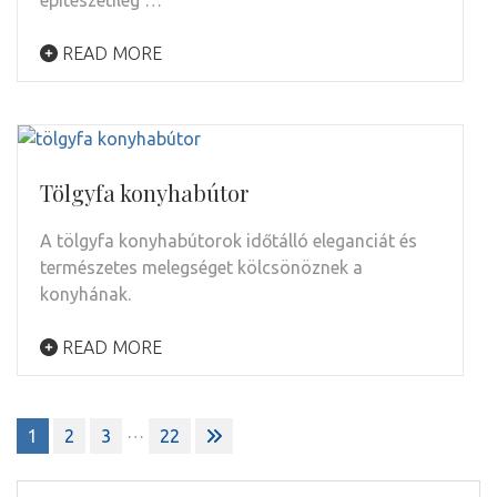
építészetileg …
READ MORE
Tölgyfa konyhabútor
A tölgyfa konyhabútorok időtálló eleganciát és
természetes melegséget kölcsönöznek a
konyhának.
READ MORE
Bejegyzések
…
1
2
3
22
lapozása