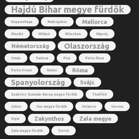
Hajdú Bihar megye fürdők
Mallorca
Koppenhága
Makrigialos
Mexikó
Milánó
München
Nápoly
Olaszország
Németország
Omán
Padova
Pisa
Porto Roxa
Róma
Porto Vromi
Rimini
Spanyolország
Svájc
Szabolcs Szatmár Bereg megye fürdők
Thaiföld
Udine
Vas megye fürdők
Velence
Verona
Zakynthos
Zala megye
Xigia
Zala megye fürdők
Zürich