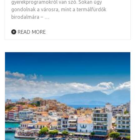
gyerekprogramokról van szó. Sokan úgy
gondolnak a városra, mint a termálfürdők
birodalmára – …
READ MORE