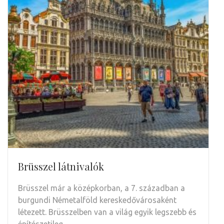
Brüsszel látnivalók
Brüsszel már a középkorban, a 7. században a
burgundi Németalföld kereskedővárosaként
létezett. Brüsszelben van a világ egyik legszebb és