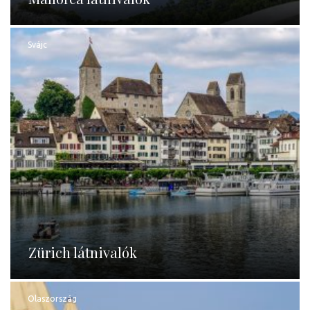
Svájc
Zürich látnivalók
Olaszország