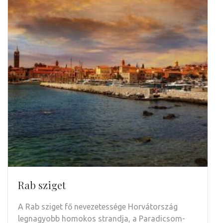
Rab sziget
A Rab sziget fő nevezetessége Horvátország
legnagyobb homokos strandja, a Paradicsom-