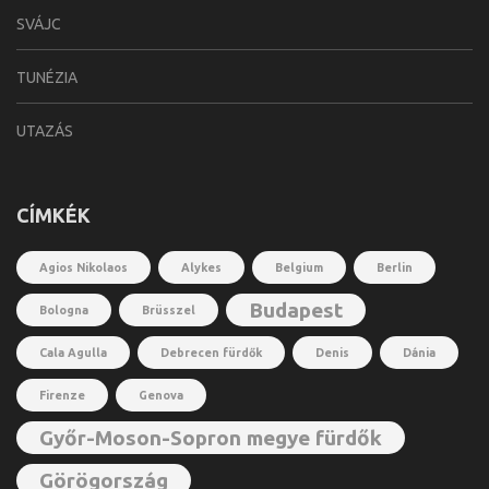
SVÁJC
TUNÉZIA
UTAZÁS
CÍMKÉK
Agios Nikolaos
Alykes
Belgium
Berlin
Budapest
Bologna
Brüsszel
Cala Agulla
Debrecen fürdők
Denis
Dánia
Firenze
Genova
Győr-Moson-Sopron megye fürdők
Görögország