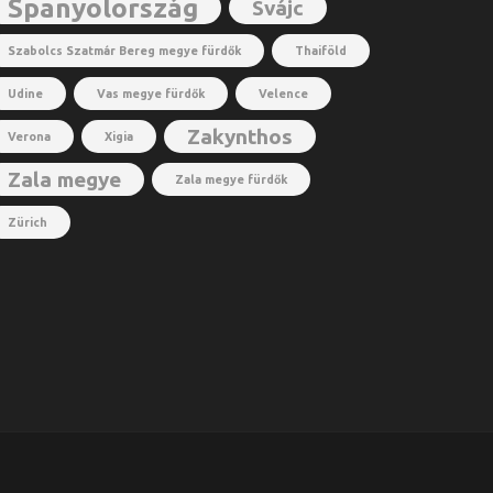
Spanyolország
Svájc
Szabolcs Szatmár Bereg megye fürdők
Thaiföld
Udine
Vas megye fürdők
Velence
Zakynthos
Verona
Xigia
Zala megye
Zala megye fürdők
Zürich