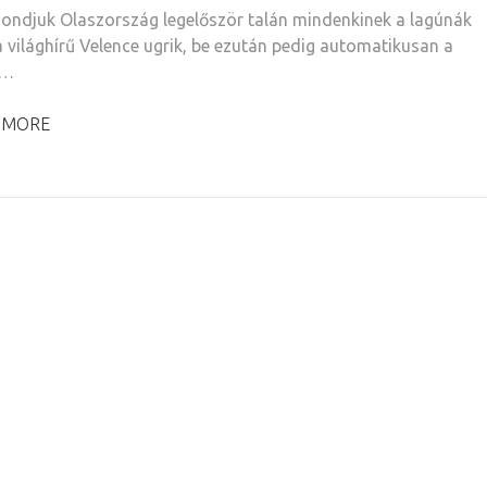
ondjuk Olaszország legelőször talán mindenkinek a lagúnák
a világhírű Velence ugrik, be ezután pedig automatikusan a
 …
 MORE