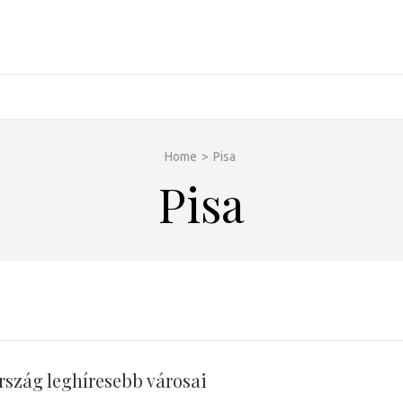
Home
>
Pisa
Pisa
rszág leghíresebb városai