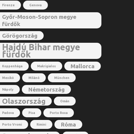
Firenze
Genova
Győr-Moson-Sopron megye
fürdők
Görögország
Hajdú Bihar megye
fürdők
Mallorca
Koppenhága
Makrigialos
Mexikó
Milánó
München
Németország
Nápoly
Olaszország
Omán
Padova
Pisa
Porto Roxa
Róma
Porto Vromi
Rimini