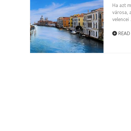
Ha azt m
városa, 
velencei
READ