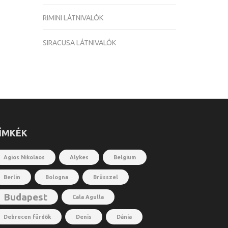
RIMINI LÁTNIVALÓK
SIRACUSA LÁTNIVALÓK
ÍMKÉK
Agios Nikolaos
Alykes
Belgium
Berlin
Bologna
Brüsszel
Budapest
Cala Agulla
Debrecen fürdők
Denis
Dánia