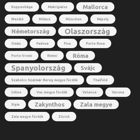
Mallorca
Koppenhága
Makrigialos
Mexikó
Milánó
München
Nápoly
Olaszország
Németország
Omán
Padova
Pisa
Porto Roxa
Róma
Porto Vromi
Rimini
Spanyolország
Svájc
Szabolcs Szatmár Bereg megye fürdők
Thaiföld
Udine
Vas megye fürdők
Velence
Verona
Zakynthos
Zala megye
Xigia
Zala megye fürdők
Zürich