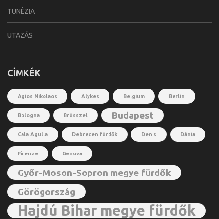
TUNÉZIA
UTAZÁS
CÍMKÉK
Agios Nikolaos
Alykes
Belgium
Berlin
Budapest
Bologna
Brüsszel
Cala Agulla
Debrecen fürdők
Denis
Dánia
Firenze
Genova
Győr-Moson-Sopron megye fürdők
Görögország
Hajdú Bihar megye fürdők