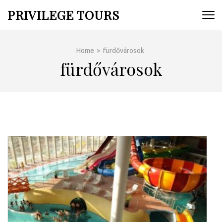
Skip
PRIVILEGE TOURS
to
content
(Press
Home
>
fürdővárosok
Enter)
fürdővárosok