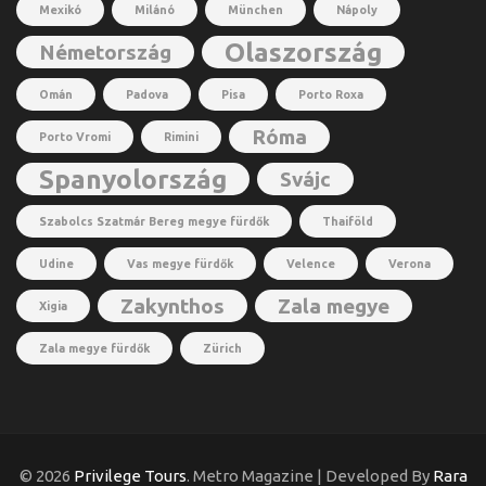
Mexikó
Milánó
München
Nápoly
Olaszország
Németország
Omán
Padova
Pisa
Porto Roxa
Róma
Porto Vromi
Rimini
Spanyolország
Svájc
Szabolcs Szatmár Bereg megye fürdők
Thaiföld
Udine
Vas megye fürdők
Velence
Verona
Zakynthos
Zala megye
Xigia
Zala megye fürdők
Zürich
© 2026
Privilege Tours
. Metro Magazine | Developed By
Rara