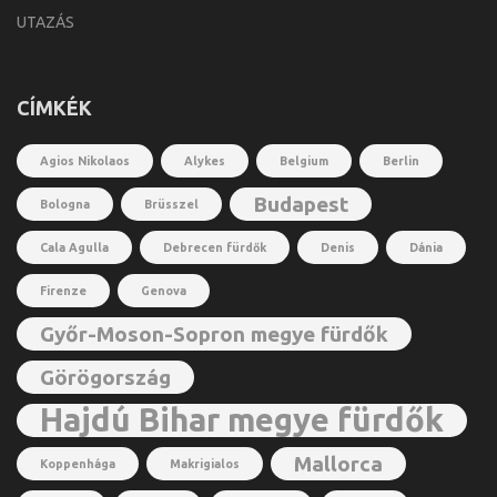
UTAZÁS
CÍMKÉK
Agios Nikolaos
Alykes
Belgium
Berlin
Budapest
Bologna
Brüsszel
Cala Agulla
Debrecen fürdők
Denis
Dánia
Firenze
Genova
Győr-Moson-Sopron megye fürdők
Görögország
Hajdú Bihar megye fürdők
Mallorca
Koppenhága
Makrigialos