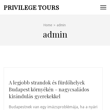
Skip
PRIVILEGE TOURS
to
content
(Press
Home
>
admin
Enter)
admin
A legjobb strandok és fürdőhelyek
Budapest környékén – nagycsaládos
kirándulás gyerekekkel
Budapestnek van egy imázsproblémája, ha a nyári