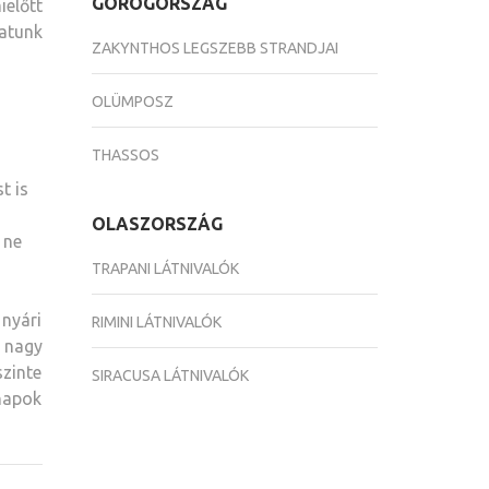
GÖRÖGORSZÁG
előtt
hatunk
ZAKYNTHOS LEGSZEBB STRANDJAI
OLÜMPOSZ
THASSOS
t is
OLASZORSZÁG
 ne
TRAPANI LÁTNIVALÓK
nyári
RIMINI LÁTNIVALÓK
 nagy
szinte
SIRACUSA LÁTNIVALÓK
znapok