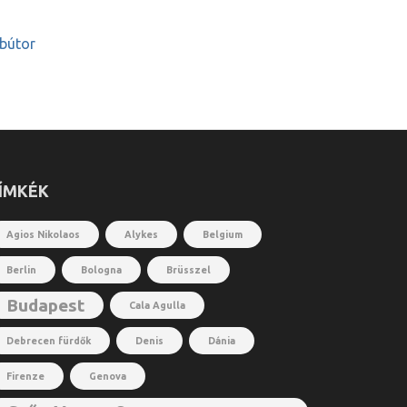
bútor
ÍMKÉK
Agios Nikolaos
Alykes
Belgium
Berlin
Bologna
Brüsszel
Budapest
Cala Agulla
Debrecen fürdők
Denis
Dánia
Firenze
Genova