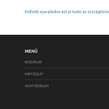
Bejegyzés
Külföldi nyaraláskor ezt jó tudni az országhív
navigáció
MENÜ
KEZDŐLAP
KAPCSOLAT
ADATVÉDELEM