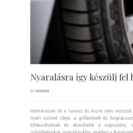
Nyaralásra így készülj fel
BY
ADMIN
Hamarosan itt a tavasz és észre sem vesszük 
nyári szünet ideje, a grillezések és bogrács
kifeküdhetnek és élvezhetik a napsütést, 
üdülőhelyükre, nyaralójukba, esetleg a Balatonh