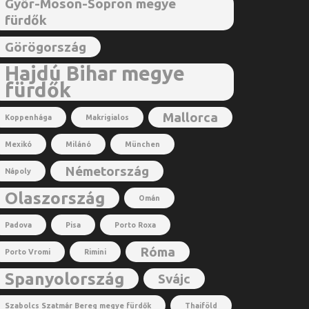
Győr-Moson-Sopron megye
fürdők
Görögország
Hajdú Bihar megye
fürdők
Mallorca
Koppenhága
Makrigialos
Mexikó
Milánó
München
Németország
Nápoly
Olaszország
Omán
Padova
Pisa
Porto Roxa
Róma
Porto Vromi
Rimini
Spanyolország
Svájc
Szabolcs Szatmár Bereg megye fürdők
Thaiföld