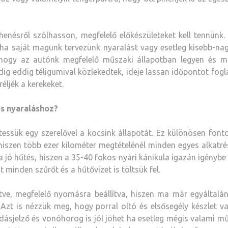
nésről szólhasson, megfelelő előkészületeket kell tennünk.
 ha saját magunk tervezünk nyaralást vagy esetleg kisebb-n
 hogy az autónk megfelelő műszaki állapotban legyen és m
ig eddig téligumival közlekedtek, ideje lassan időpontot fogl
éljék a kerekeket.
s nyaraláshoz?
ztessük egy szerelővel a kocsink állapotát. Ez különösen font
 hiszen több ezer kilométer megtételénél minden egyes alkatr
a jó hűtés, hiszen a 35-40 fokos nyári kánikula igazán igénybe
 minden szűrőt és a hűtővizet is töltsük fel.
ltve, megfelelő nyomásra beállítva, hiszen ma már egyáltalá
Azt is nézzük meg, hogy porral oltó és elsősegély készlet v
kadásjelző és vonóhorog is jól jöhet ha esetleg mégis valami m