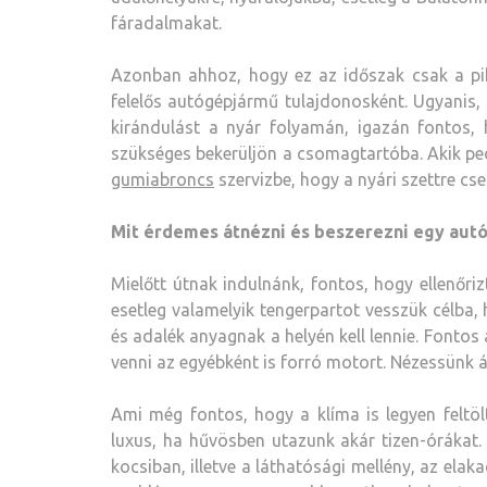
fáradalmakat.
Azonban ahhoz, hogy ez az időszak csak a pihe
felelős autógépjármű tulajdonosként. Ugyanis,
kirándulást a nyár folyamán, igazán fontos,
szükséges bekerüljön a csomagtartóba. Akik ped
gumiabroncs
szervizbe, hogy a nyári szettre cser
Mit érdemes átnézni és beszerezni egy autó
Mielőtt útnak indulnánk, fontos, hogy ellenőri
esetleg valamelyik tengerpartot vesszük célba,
és adalék anyagnak a helyén kell lennie. Fontos 
venni az egyébként is forró motort. Nézessünk át
Ami még fontos, hogy a klíma is legyen feltö
luxus, ha hűvösben utazunk akár tizen-órákat. 
kocsiban, illetve a láthatósági mellény, az ela