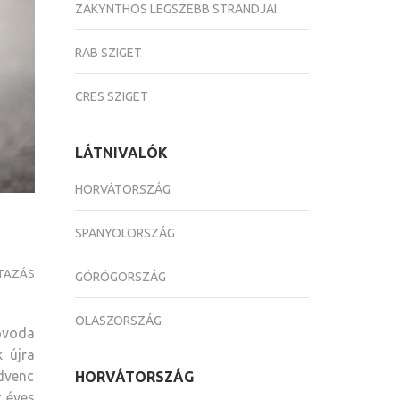
ZAKYNTHOS LEGSZEBB STRANDJAI
RAB SZIGET
CRES SZIGET
LÁTNIVALÓK
HORVÁTORSZÁG
SPANYOLORSZÁG
TAZÁS
GÖRÖGORSZÁG
OLASZORSZÁG
óvoda
 újra
dvenc
HORVÁTORSZÁG
z éves