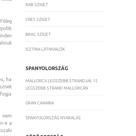
RAB SZIGET
CRES SZIGET
 Főleg
agyobb
BRAC SZIGET
inden
alniuk
ISZTRIA LÁTNIVALÓK
SPANYOLORSZÁG
os, ha
MALLORCA LEGSZEBB STRANDJAI: 12
észnek
LEGSZEBB STRAND MALLORCÁN
 fogja
GRAN CANARIA
n nem
SPANYOLORSZÁG NYARALÁS
an-e a
űszaki