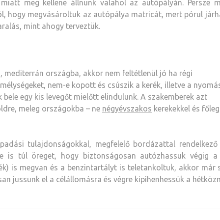
iatt meg kellene állnunk valahol az autópályán. Persze mi
ról, hogy megvásároltuk az autópálya matricát, mert pórul jár
ralás, mint ahogy terveztük.
, mediterrán országba, akkor nem feltétlenül jó ha régi
mélységeket, nem-e kopott és csúszik a kerék, illetve a nyomás
 bele egy kis levegőt mielőtt elindulunk. A szakemberek azt
öldre, meleg országokba – ne
négyévszakos
kerekekkel és főleg
padási tulajdonságokkal, megfelelő bordázattal rendelkező 
ne is túl öreget, hogy biztonságosan autózhassuk végig a
k) is megvan és a benzintartályt is teletankoltuk, akkor már 
an jussunk el a célállomásra és végre kipihenhessük a hétkö