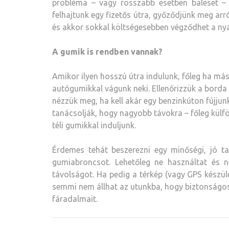
probléma – vagy rosszabb esetben baleset – m
felhajtunk egy fizetős útra, győződjünk meg ar
és akkor sokkal költségesebben végződhet a nya
A gumik is rendben vannak?
Amikor ilyen hosszú útra indulunk, főleg ha más
autógumikkal vágunk neki. Ellenőrizzük a borda 
nézzük meg, ha kell akár egy benzinkúton fújjunk
tanácsolják, hogy nagyobb távokra – főleg külf
téli gumikkal induljunk.
Érdemes tehát beszerezni egy minőségi, jó ta
gumiabroncsot. Lehetőleg ne használtat és 
távolságot. Ha pedig a térkép (vagy GPS készülé
semmi nem állhat az utunkba, hogy biztonságos
fáradalmait.