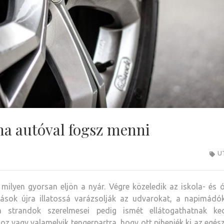
 ha autóval fogsz menni
U
milyen gyorsan eljön a nyár. Végre közeledik az iskola- és 
ozások újra illatossá varázsolják az udvarokat, a napimádók
a strandok szerelmesei pedig ismét ellátogathatnak ke
oz vagy valamelyik tengerpartra, hogy ott pihenjék ki az egés