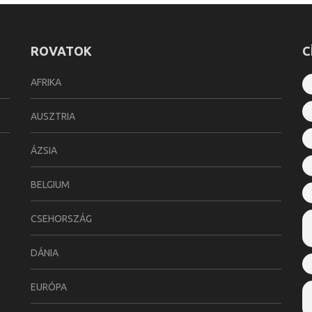
ROVATOK
C
AFRIKA
AUSZTRIA
ÁZSIA
BELGIUM
CSEHORSZÁG
DÁNIA
EURÓPA