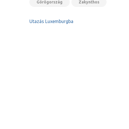
Görögország
Zakynthos
Bejegyzés
Utazás Luxemburgba
navigáció