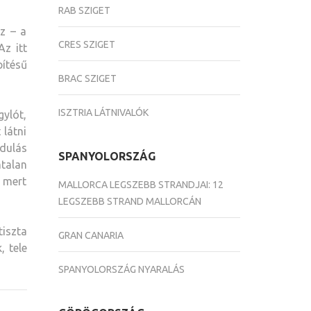
RAB SZIGET
z – a
CRES SZIGET
Az itt
pítésű
BRAC SZIGET
ISZTRIA LÁTNIVALÓK
gylót,
 látni
ndulás
SPANYOLORSZÁG
mtalan
 mert
MALLORCA LEGSZEBB STRANDJAI: 12
LEGSZEBB STRAND MALLORCÁN
tiszta
GRAN CANARIA
, tele
SPANYOLORSZÁG NYARALÁS