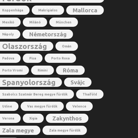
Mallorca
Koppenhága
Makrigialos
Mexikó
Milánó
München
Németország
Nápoly
Olaszország
Omán
Padova
Pisa
Porto Roxa
Róma
Porto Vromi
Rimini
Spanyolország
Svájc
Szabolcs Szatmár Bereg megye fürdők
Thaiföld
Udine
Vas megye fürdők
Velence
Zakynthos
Verona
Xigia
Zala megye
Zala megye fürdők