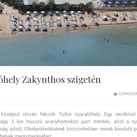
óhely Zakynthos szigetén
GÖRÖGO
özépső részén fekszik Tsilivi nyaralóhely. Egy rendkívül
mintegy 3 km hosszú aranyhomokos part mentén, ahol a ny
ség adott.
Elhelyezkedésének köszönhetően remek kiinduló p
óhelyek megismeréséhez.