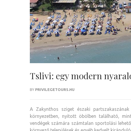
Tslivi: egy modern nyaral
BY
PRIVILEGETOURS.HU
A Zakynthos sziget északi partszakaszának k
környezetben, nyitott öbölben található, 
vendégek számára számtalan sportolási lehető
környező települések és egyéb kedvelt kirándul