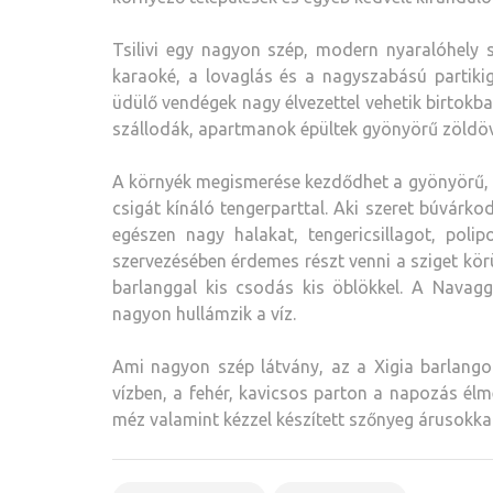
Tsilivi egy nagyon szép, modern nyaralóhely 
karaoké, a lovaglás és a nagyszabású partikig
üdülő vendégek nagy élvezettel vehetik birtokba
szállodák, apartmanok épültek gyönyörű zöldöv
A környék megismerése kezdődhet a gyönyörű, s
csigát kínáló tengerparttal. Aki szeret búvárkodn
egészen nagy halakat, tengericsillagot, polip
szervezésében érdemes részt venni a sziget kör
barlanggal kis csodás kis öblökkel. A Navag
nagyon hullámzik a víz.
Ami nagyon szép látvány, az a Xigia barlangokn
vízben, a fehér, kavicsos parton a napozás élm
méz valamint kézzel készített szőnyeg árusokkal