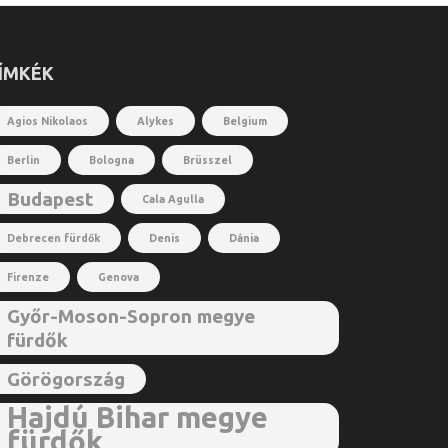
ÍMKÉK
Agios Nikolaos
Alykes
Belgium
Berlin
Bologna
Brüsszel
Budapest
Cala Agulla
Debrecen fürdők
Denis
Dánia
Firenze
Genova
Győr-Moson-Sopron megye
fürdők
Görögország
Hajdú Bihar megye
fürdők